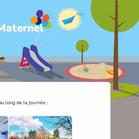
Maternel
u long de la journée :